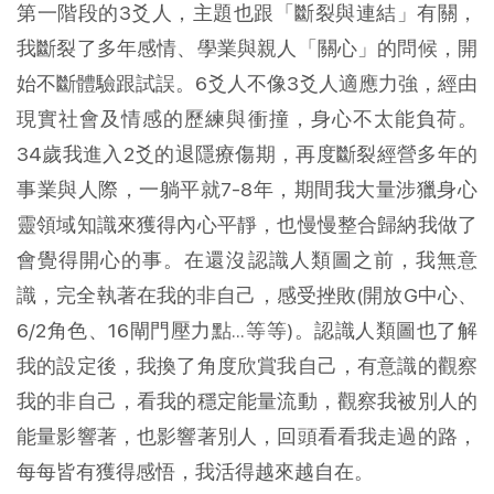
第一階段的3爻人，主題也跟「斷裂與連結」有關，
我斷裂了多年感情、學業與親人「關心」的問候，開
始不斷體驗跟試誤。6爻人不像3爻人適應力強，經由
現實社會及情感的歷練與衝撞，身心不太能負荷。
34歲我進入2爻的退隱療傷期，再度斷裂經營多年的
事業與人際，一躺平就7-8年，期間我大量涉獵身心
靈領域知識來獲得內心平靜，也慢慢整合歸納我做了
會覺得開心的事。在還沒認識人類圖之前，我無意
識，完全執著在我的非自己，感受挫敗(開放G中心、
6/2角色、16閘門壓力點...等等)。認識人類圖也了解
我的設定後，我換了角度欣賞我自己，有意識的觀察
我的非自己，看我的穩定能量流動，觀察我被別人的
能量影響著，也影響著別人，回頭看看我走過的路，
每每皆有獲得感悟，我活得越來越自在。