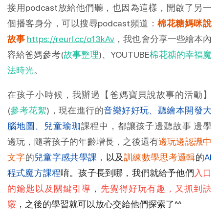
接用podcast放給他們聽，也因為這樣，開啟了另一
個播客身分，可以搜尋podcast頻道：
棉花糖媽咪說
故事
https://reurl.cc/o13kAv
，我也會分享一些繪本內
容給爸媽參考(
故事整理
)、YOUTUBE
棉花糖的幸福魔
法時光
。
在孩子小時候，我辦過【爸媽寶貝說故事的活動】
(
參考花絮
)，現在進行的
音樂好好玩、聽繪本開發大
腦地圖、兒童瑜珈
課程中，都讓孩子邊聽故事 邊學
邊玩，隨著孩子的年齡增長，之後還有
邊玩邊認識中
文字
的
兒童字感共學課，
以及
訓練數學思考邏輯
的
AI
程式魔方課程
唷。孩子長到哪，我們就給予他們
入口
的鑰匙以及關鍵引導
，
先覺得好玩有趣，又抓到訣
竅
，之後的學習就可以放心交給他們探索了^^