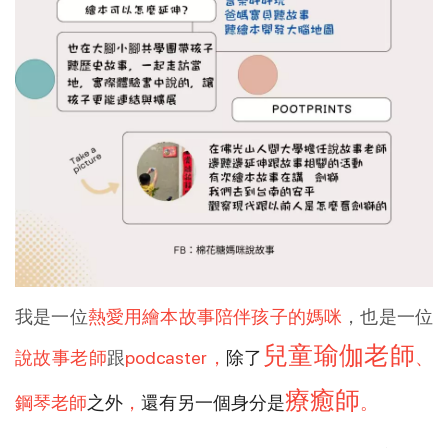
我是一位
熱愛用繪本故事陪伴孩子的媽咪
，也是一位
兒童瑜伽老師
說故事老師
跟
podcaster，
除了
、
療癒師
鋼琴老師
之外
，
還有另一個身分是
。