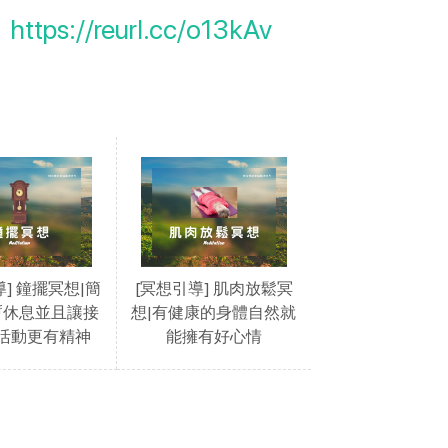
：
https://reurl.cc/o13kAv
導] 鐘擺冥想|簡
[冥想引導] 肌肉放鬆冥
暫休息並且讓接
想|有健康的身體自然就
活動更有精神
能擁有好心情