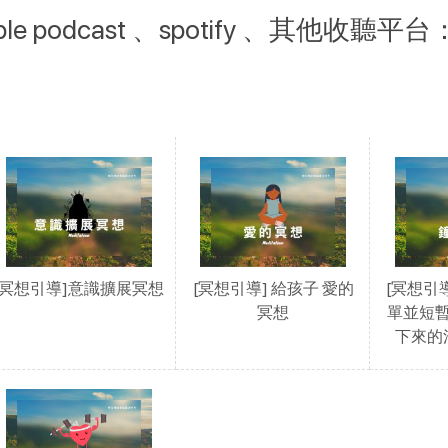
ple podcast 、spotify 、其他收聽平台
[冥想引導]意識擴展冥想
[冥想引導] 給孩子 愛的
[冥想引
冥想
單並短
下來的